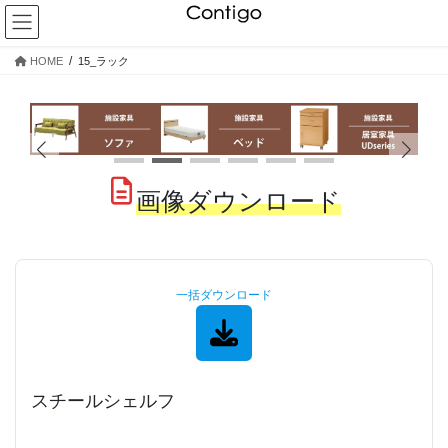
コ
ナ
ン
ビ
テ
ゲ
HOME
15_ラック
ン
ー
ツ
シ
へ
ョ
ス
ン
キ
に
ッ
移
画像ダウンロード
プ
動
一括ダウンロード
スチールシェルフ