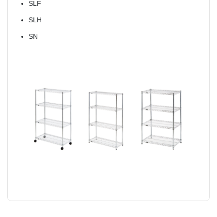
SLF
SLH
SN